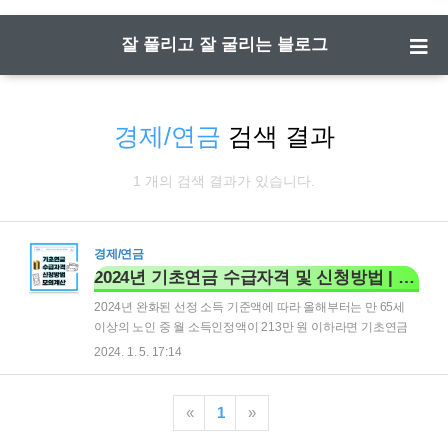
잘 풀리고 잘 굴리는 블로그
경제/연금
검색 결과
1 개의 검색 결과가 있습니다.
경제/연금
2024년 기초연금 수급자격 및 신청방법 | 수령 나이 모의 계산
2024년 완화된 선정 소득 기준액에 따라 올해부터는 만 65세
이상의 노인 중 월 소득인정액이 213만 원 이하라면 기초연금
수령이 가능하도록 변경되었습니다. 이러한 변경으로 인하여
2024. 1. 5. 17:14
혜택 대상자는 무려 700만 명에 이를 것이라고 합니다. 2024년
바뀌 기준에 맞춘 기초연금 수급자격, 신청방법, 수령나이, 모의
수령 금액 계산 등을 알려드리니, 꼭 신청하셔서 대상에 해당되
«
1
»
는데도 수령을 못하고 기간 손해 보시는 일 없길 바랍니다. 기초
연금 신청하기👆 2024 기초연금 수급자격 보건복지부 기초연