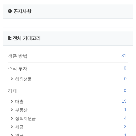
금 2024년 수급 대상 자격에 대해 알아보겠습니다. 만 65세 이
공지사항
상 대한민국 국적을 가진 국내 거주자이면서 기초연금의 취지
가 최소 생계의 유지가 가능하도록 하는 '기초'를 마련하는 느낌
이기에 일정 소득인정액 기준..
전체 카테고리
31
생존 방법
0
주식 투자
0
해외선물
0
경제
19
대출
1
부동산
4
정책지원금
3
세금
1
연금